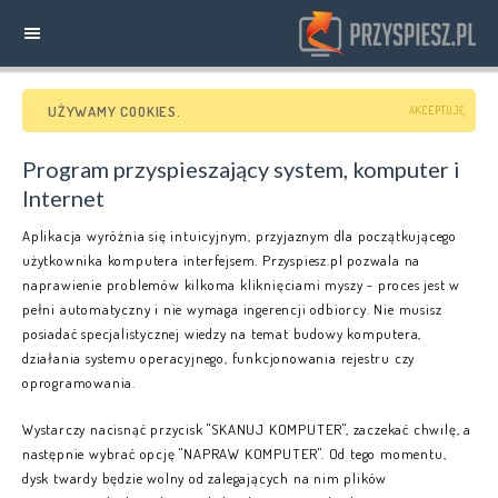
UŻYWAMY COOKIES.
NAWIGACJA
AKCEPTUJĘ
START
Program przyspieszający system, komputer i
Internet
INFORMACJE
Aplikacja wyróżnia się intuicyjnym, przyjaznym dla początkującego
użytkownika komputera interfejsem. Przyspiesz.pl pozwala na
naprawienie problemów kilkoma kliknięciami myszy - proces jest w
FUNKCJE PROGRAMU
pełni automatyczny i nie wymaga ingerencji odbiorcy. Nie musisz
posiadać specjalistycznej wiedzy na temat budowy komputera,
działania systemu operacyjnego, funkcjonowania rejestru czy
POMOC
oprogramowania.
PEŁNA WERSJA
Wystarczy nacisnąć przycisk "SKANUJ KOMPUTER", zaczekać chwilę, a
następnie wybrać opcję "NAPRAW KOMPUTER". Od tego momentu,
KONTAKT
dysk twardy będzie wolny od zalegających na nim plików