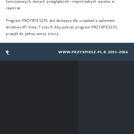
tymczasowych, danych przeglądarek i niepotrzebych wpisów w
NAPISZ E-MAIL
rejestrze.
WARUNKI
Program PRZYSPIESZ.PL jest dostępny dla urządzeń z systemem
Windows XP, Vista, 7 oraz 8. Aby pobrać program PRZYSPIESZ.PL,
POLITYKA PRYWATNOŚCI
przejdź do pełnej wersji strony.
POLITYKA COOKIES
WWW.PRZYSPIESZ.PL © 2011-2026